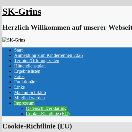
Skip
SK-Grins
to
content
Herzlich Willkommen auf unserer Webseit
Start
Anmeldung zum Kinderrennen 2026
Termine/Öffnungszeiten
Hüttendienstplan
Ergebnislisten
Fotos
Funktionäre
Links
Mail an Schiklub
Mitglied werden
Impressum
Datenschutzerklärung
Cookie-Richtlinie (EU)
Cookie-Richtlinie (EU)