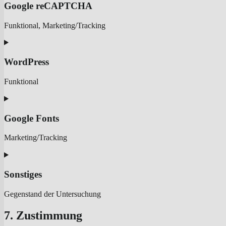
service
Google reCAPTCHA
tus-
(resumable-
Funktional, Marketing/Tracking
file-
transfer)
Consent
to
service
WordPress
google-
recaptcha
Funktional
Consent
to
service
Google Fonts
wordpress
Marketing/Tracking
Consent
to
service
Sonstiges
google-
fonts
Gegenstand der Untersuchung
Consent
7. Zustimmung
to