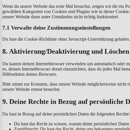
service
Wenn du unsere Website das erste Mal besuchst, zeigen wir dir ein Pop
sonstiges
gewählten Kategorien von Cookies und Plugins wie in dieser Cookie-
unsere Website dann unter Umständen nicht richtig funktioniert.
7.1 Verwalte deine Zustimmungseinstellungen
Du hast die Cookie-Richtlinie ohne Javascript-Unterstützung gelade
8. Aktivierung/Deaktivierung und Löschen
Du kannst deinen Internetbrowser verwenden um automatisch oder manu
es, deinen Internetbrowser derart einzurichten, dass du jedes Mal ben
Hilfesektion deines Browsers.
Bitte nimm zur Kenntnis, dass unsere Website möglicherweise nicht ri
unsere Website erneut besuchst.
9. Deine Rechte in Bezug auf persönliche 
Du hast in Bezug auf deine persönlichen Daten die folgenden Rechte:
Du hast das Recht zu wissen, warum deine persönlichen Daten 
Zugriffsrecht: Du hast das Recht, deine uns bekannten persönl